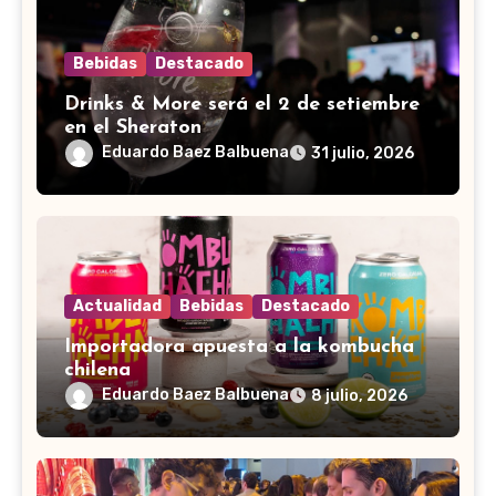
Bebidas
Destacado
Drinks & More será el 2 de setiembre
en el Sheraton
Eduardo Baez Balbuena
31 julio, 2026
Actualidad
Bebidas
Destacado
Importadora apuesta a la kombucha
chilena
Eduardo Baez Balbuena
8 julio, 2026