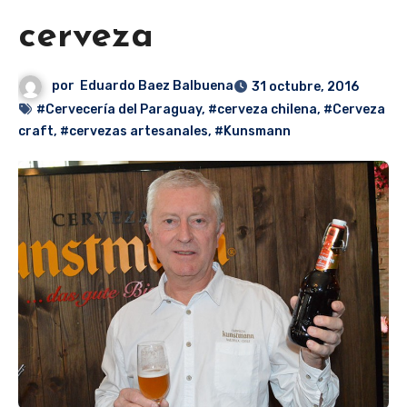
cerveza
por
Eduardo Baez Balbuena
31 octubre, 2016
#Cervecería del Paraguay
,
#cerveza chilena
,
#Cerveza
craft
,
#cervezas artesanales
,
#Kunsmann