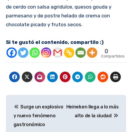
de cerdo con salsa agridulce, quesos gouda y
parmesano y de postre helado de crema con
chocolate picado y frutos secos.
Si te gustó el contenido, compartilo :)
0
Compartidos
Navegación
Surge un explosivo
Heineken llega a lo más
de
y nuevo fenómeno
alto de la ciudad
entradas
gastronómico