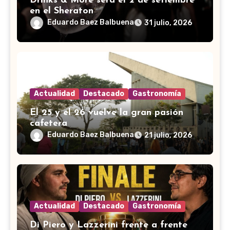
Drinks & More será el 2 de setiembre
en el Sheraton
Eduardo Baez Balbuena
31 julio, 2026
Actualidad
Destacado
Gastronomía
El 25 y el 26 vuelve la gran pasión
cafetera
Eduardo Baez Balbuena
21 julio, 2026
Actualidad
Destacado
Gastronomía
Di Piero y Lazzerini frente a frente