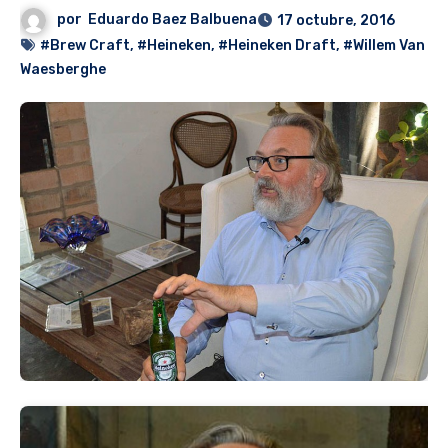
por
Eduardo Baez Balbuena
17 octubre, 2016
#Brew Craft
,
#Heineken
,
#Heineken Draft
,
#Willem Van
Waesberghe