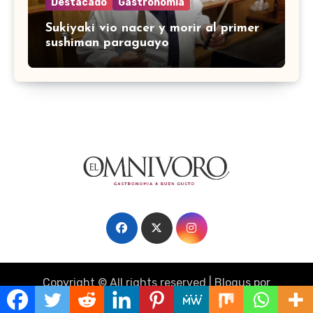
Destacado
Gastronomía
Sukiyaki vio nacer y morir al primer
sushiman paraguayo
Copyright © All rights reserved
|
Blogus
por
Themeansar
.