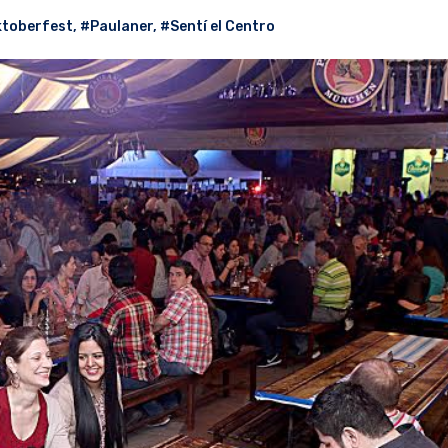
toberfest
,
#Paulaner
,
#Sentí el Centro