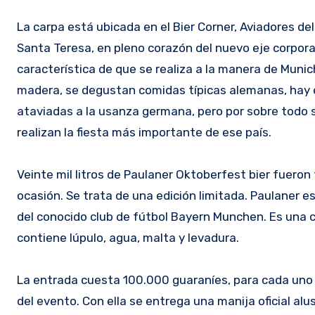
La carpa está ubicada en el Bier Corner, Aviadores del Chaco esquina Campos Cervera, en las inmediaciones de la avenida
Santa Teresa, en pleno corazón del nuevo eje corporat
característica de que se realiza a la manera de Munic
madera, se degustan comidas típicas alemanas, hay e
ataviadas a la usanza germana, pero por sobre todo s
realizan la fiesta más importante de ese país.
Veinte mil litros de Paulaner Oktoberfest bier fueron
ocasión. Se trata de una edición limitada. Paulaner e
del conocido club de fútbol Bayern Munchen. Es una c
contiene lúpulo, agua, malta y levadura.
La entrada cuesta 100.000 guaraníes, para cada uno de
del evento. Con ella se entrega una manija oficial alu