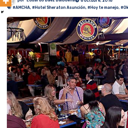
por
Eduardo Baez Balbuena
6 octubre, 2016
#AMCHA
,
#Hotel Sheraton Asunción
,
#Hoy te manejo
,
#Ok