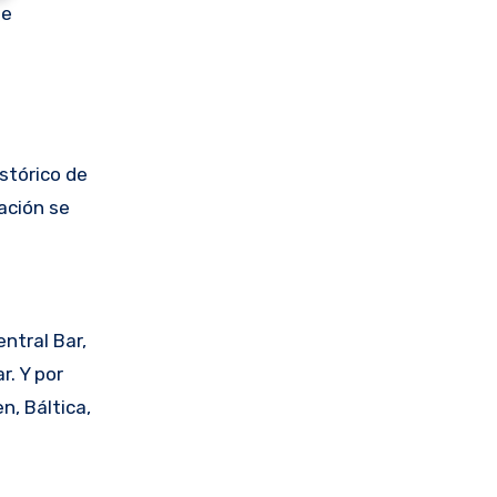
se
stórico de
ación se
a
ntral Bar,
r. Y por
n, Báltica,