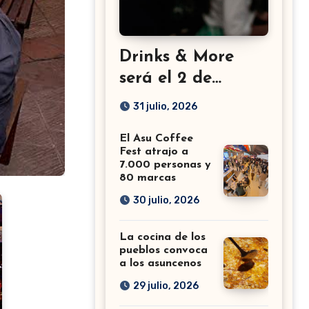
Drinks & More
será el 2 de
setiembre en el
31 julio, 2026
Sheraton
El Asu Coffee
Fest atrajo a
7.000 personas y
80 marcas
30 julio, 2026
La cocina de los
pueblos convoca
a los asuncenos
29 julio, 2026