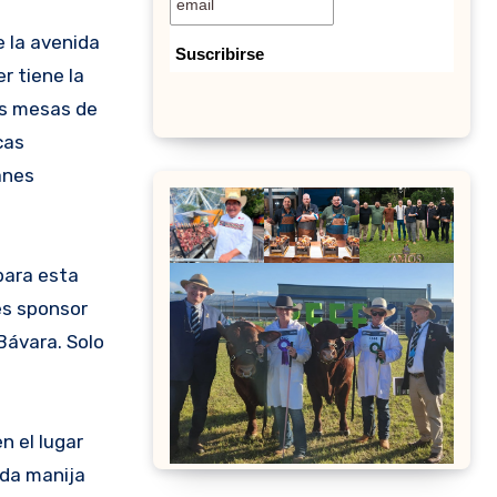
r tiene la
as mesas de
cas
anes
para esta
es sponsor
Bávara. Solo
n el lugar
ada manija