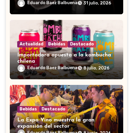
Eduardo Baez Balbuena
31 julio, 2026
Actualidad
Bebidas
Destacado
Importadora apuesta a la kombucha
chilena
Eduardo Baez Balbuena
8 julio, 2026
Bebidas
Destacado
La Expo Vino muestra la gran
expansión del sector
Eduardo Baez Balbuena