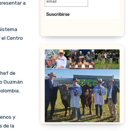
presentar a
 Sistema
y el Centro
Chef de
sco Guzmán
Colombia.
lenos y
s de la