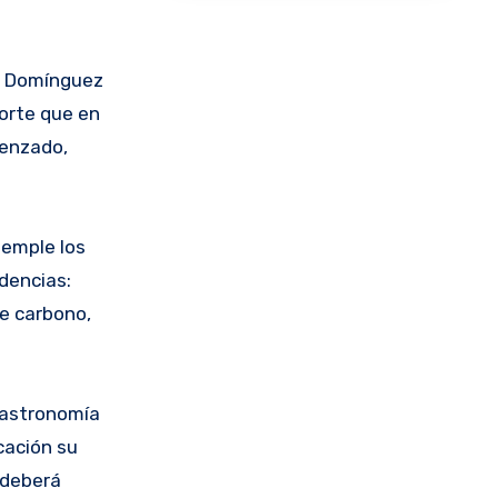
al Domínguez
corte que en
renzado,
temple los
dencias:
de carbono,
 gastronomía
cación su
 deberá