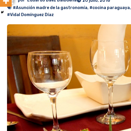
por
Eduardo Baez Balbuena
20 julio, 2016
#Asunción madre de la gastronomía
,
#cocina paraguaya
#Vidal Domínguez Díaz