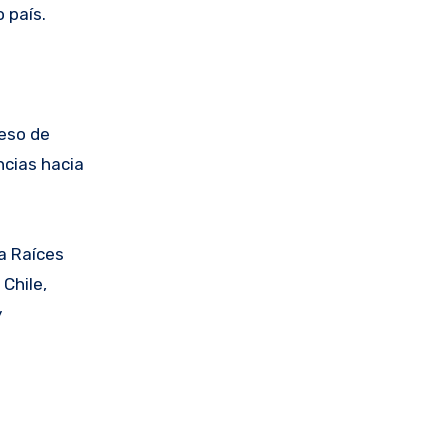
 país.
ceso de
ncias hacia
a Raíces
Chile,
y