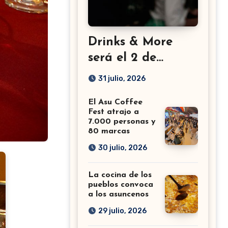
Drinks & More
será el 2 de
setiembre en el
31 julio, 2026
Sheraton
El Asu Coffee
Fest atrajo a
7.000 personas y
80 marcas
30 julio, 2026
La cocina de los
pueblos convoca
a los asuncenos
29 julio, 2026