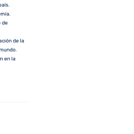
país.
omía.
o de
ación de la
 mundo.
n en la