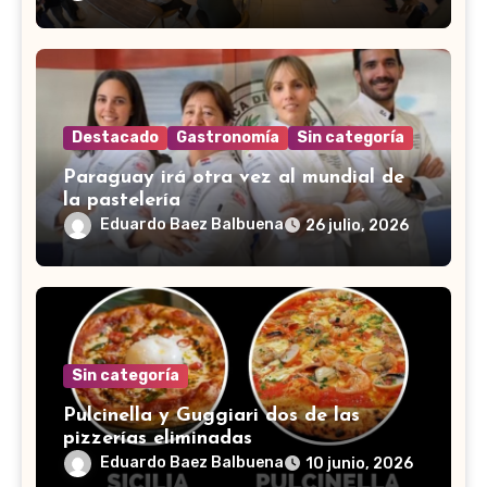
Destacado
Gastronomía
Sin categoría
Paraguay irá otra vez al mundial de
la pastelería
Eduardo Baez Balbuena
26 julio, 2026
Sin categoría
Pulcinella y Guggiari dos de las
pizzerías eliminadas
Eduardo Baez Balbuena
10 junio, 2026