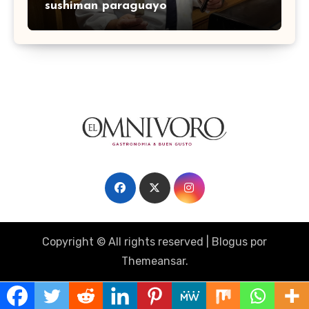
sushiman paraguayo
Copyright © All rights reserved
|
Blogus
por
Themeansar
.