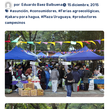
por
Eduardo Baez Balbuena
15 diciembre, 2015
#asunción
,
#consumidores
,
#Ferias agroecológicas
,
#jakaru pora hagua
,
#Plaza Uruguaya
,
#productores
campesinos