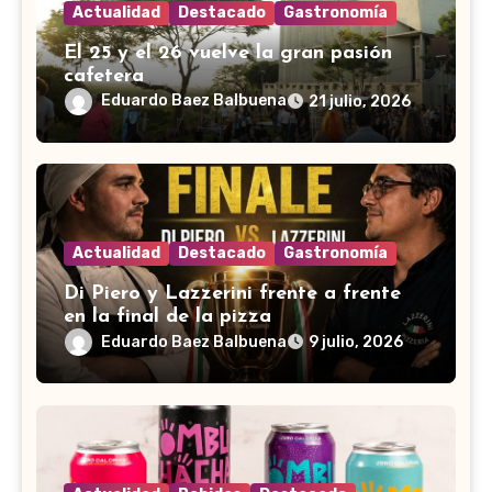
Actualidad
Destacado
Gastronomía
El 25 y el 26 vuelve la gran pasión
cafetera
Eduardo Baez Balbuena
21 julio, 2026
Actualidad
Destacado
Gastronomía
Di Piero y Lazzerini frente a frente
en la final de la pizza
Eduardo Baez Balbuena
9 julio, 2026