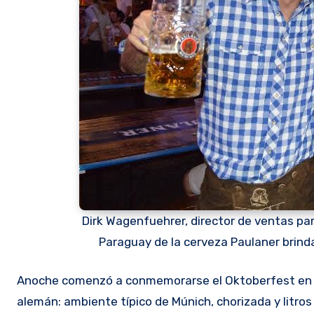
Dirk Wagenfuehrer, director de ventas pa
Paraguay de la cerveza Paulaner brinda
Anoche comenzó a conmemorarse el Oktoberfest en el centro de la ciudad. Serán tres días de jolgorio al más puro estilo
alemán: ambiente típico de Múnich, chorizada y litros