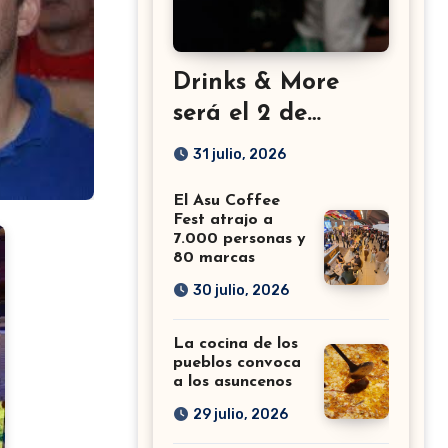
Drinks & More
será el 2 de
setiembre en el
31 julio, 2026
Sheraton
El Asu Coffee
Fest atrajo a
7.000 personas y
80 marcas
30 julio, 2026
La cocina de los
pueblos convoca
a los asuncenos
29 julio, 2026