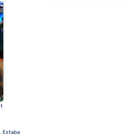
st
a. Estaba