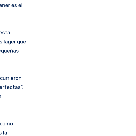
aner es el
 esta
s lager que
pequeñas
currieron
erfectas”,
s
e como
 la