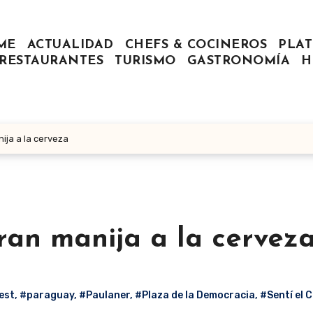
ME
ACTUALIDAD
CHEFS & COCINEROS
PLAT
RESTAURANTES
TURISMO
GASTRONOMÍA
H
ija a la cerveza
ran manija a la cervez
est
,
#paraguay
,
#Paulaner
,
#Plaza de la Democracia
,
#Sentí el 