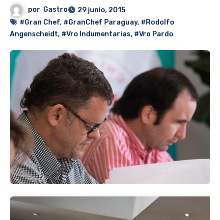
por
Gastro
29 junio, 2015
#Gran Chef
,
#GranChef Paraguay
,
#Rodolfo
Angenscheidt
,
#Vro Indumentarias
,
#Vro Pardo