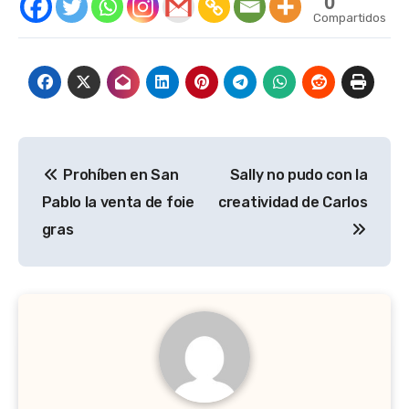
0
Compartidos
Navegación
Prohíben en San
Sally no pudo con la
de
Pablo la venta de foie
creatividad de Carlos
entradas
gras