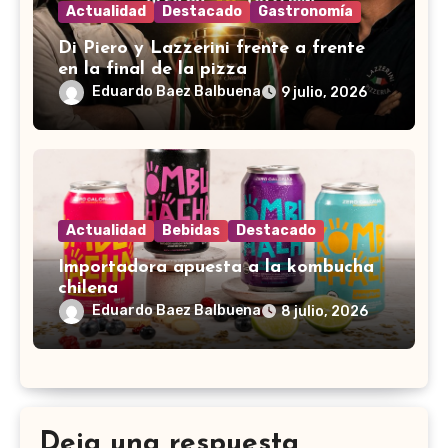
Actualidad
Destacado
Gastronomía
Di Piero y Lazzerini frente a frente
en la final de la pizza
Eduardo Baez Balbuena
9 julio, 2026
Actualidad
Bebidas
Destacado
Importadora apuesta a la kombucha
chilena
Eduardo Baez Balbuena
8 julio, 2026
Deja una respuesta