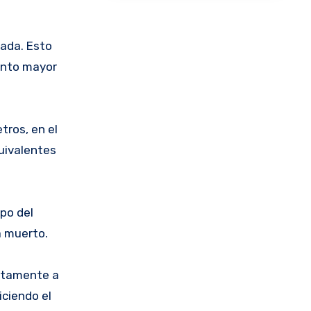
zada. Esto
anto mayor
tros, en el
quivalentes
rpo del
á muerto.
ectamente a
iciendo el