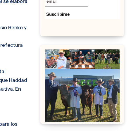
l se elabora
rcio Benko y
Prefectura
tal
n que Haddad
ativa. En
para los