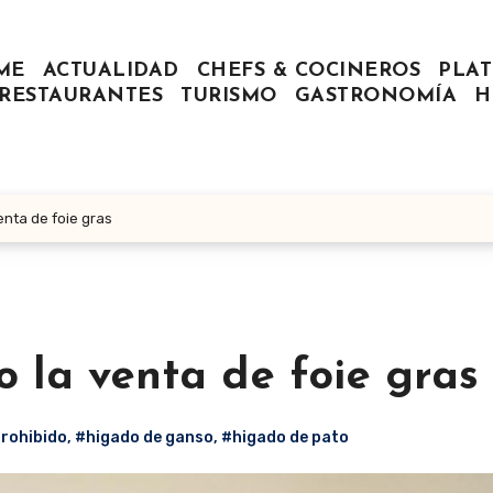
ME
ACTUALIDAD
CHEFS & COCINEROS
PLAT
RESTAURANTES
TURISMO
GASTRONOMÍA
H
enta de foie gras
 la venta de foie gras
prohibido
,
#higado de ganso
,
#higado de pato