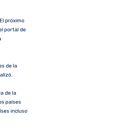
«El próximo
l portal de
a
s de la
alizó.
ia de la
os países
ses incluso