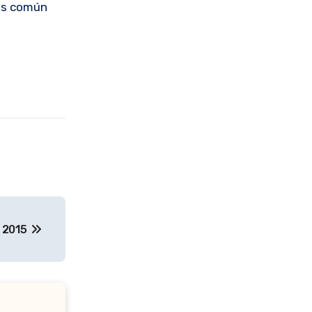
 es común
f 2015