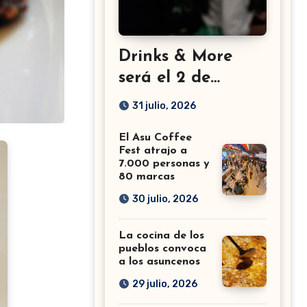
Drinks & More
será el 2 de
setiembre en el
31 julio, 2026
Sheraton
El Asu Coffee
Fest atrajo a
7.000 personas y
80 marcas
30 julio, 2026
La cocina de los
pueblos convoca
a los asuncenos
29 julio, 2026