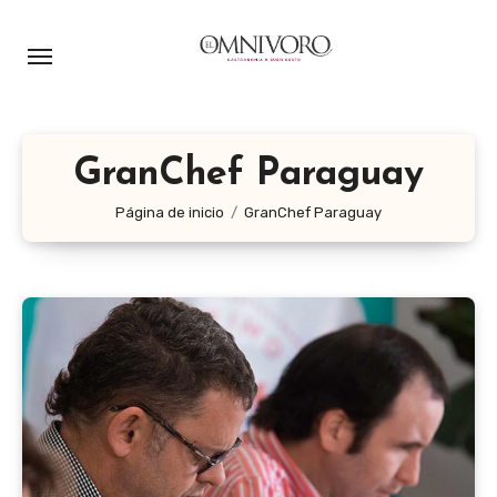
Ir
al
contenido
GranChef Paraguay
Página de inicio
GranChef Paraguay