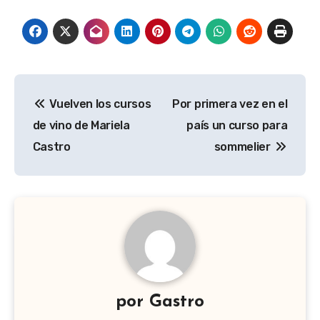
Navegación
Vuelven los cursos
Por primera vez en el
de
de vino de Mariela
país un curso para
entradas
Castro
sommelier
por
Gastro