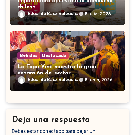
Importadora apuesta a la kombucha
chilena
Eduardo Baez Balbuena
8 julio, 2026
Bebidas
Destacado
La Expo Vino muestra la gran
expansión del sector
Eduardo Baez Balbuena
8 junio, 2026
Deja una respuesta
Debes estar conectado para dejar un