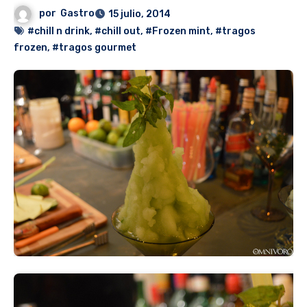
por
Gastro
15 julio, 2014
#chill n drink
,
#chill out
,
#Frozen mint
,
#tragos
frozen
,
#tragos gourmet