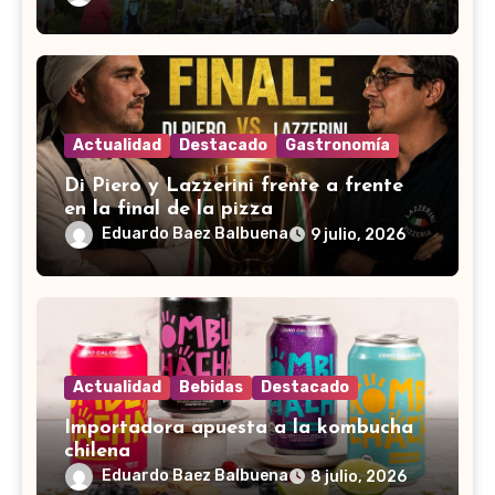
Actualidad
Destacado
Gastronomía
Di Piero y Lazzerini frente a frente
en la final de la pizza
Eduardo Baez Balbuena
9 julio, 2026
Actualidad
Bebidas
Destacado
Importadora apuesta a la kombucha
chilena
Eduardo Baez Balbuena
8 julio, 2026