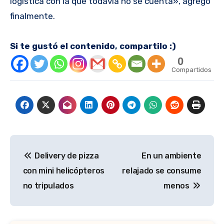
logística con la que todavía no se cuenta», agregó
finalmente.
Si te gustó el contenido, compartilo :)
0
Compartidos
Navegación
Delivery de pizza
En un ambiente
de
con mini helicópteros
relajado se consume
entradas
no tripulados
menos