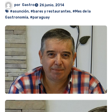
por
Gastro
26 junio, 2014
#asunción
,
#bares y restaurantes
,
#Mes de la
Gastronomía
,
#paraguay