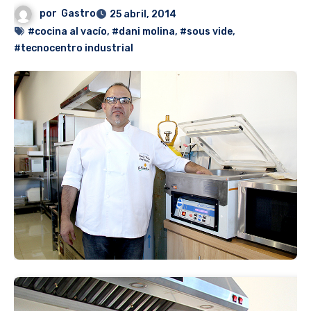
por
Gastro
25 abril, 2014
#cocina al vacío
,
#dani molina
,
#sous vide
,
#tecnocentro industrial