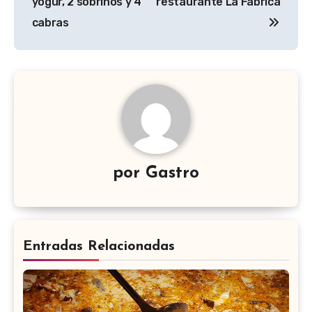
yogur, 2 sobrinos y 4
restaurante La Fábrica
entradas
cabras
por
Gastro
Entradas Relacionadas