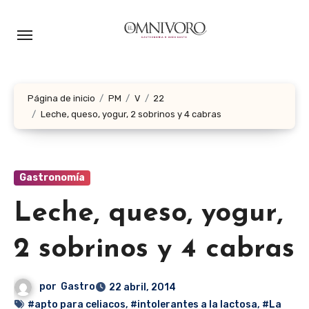
Ir
al
contenido
Página de inicio
PM
V
22
Leche, queso, yogur, 2 sobrinos y 4 cabras
Gastronomía
Leche, queso, yogur,
2 sobrinos y 4 cabras
por
Gastro
22 abril, 2014
#apto para celiacos
,
#intolerantes a la lactosa
,
#La