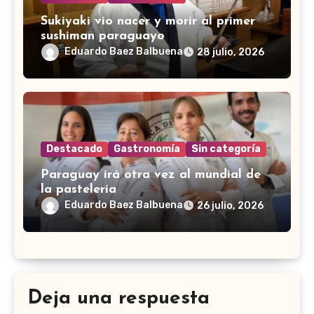
Sukiyaki vio nacer y morir al primer
sushiman paraguayo
Eduardo Baez Balbuena
28 julio, 2026
Destacado
Gastronomía
Sin categoría
Paraguay irá otra vez al mundial de
la pastelería
Eduardo Baez Balbuena
26 julio, 2026
Deja una respuesta