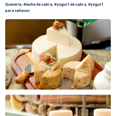
Quesería
,
#leche de cabra
,
#yogurt de cabra
,
#yogurt
para celiacos