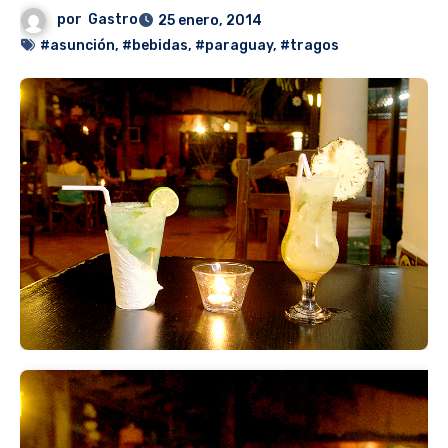
por
Gastro
25 enero, 2014
#asunción
,
#bebidas
,
#paraguay
,
#tragos