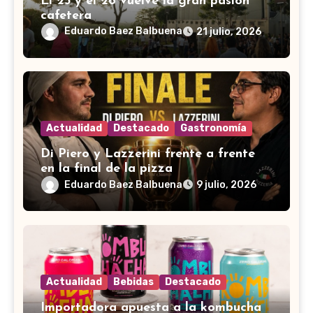
El 25 y el 26 vuelve la gran pasión
cafetera
Eduardo Baez Balbuena
21 julio, 2026
Actualidad
Destacado
Gastronomía
Di Piero y Lazzerini frente a frente
en la final de la pizza
Eduardo Baez Balbuena
9 julio, 2026
Actualidad
Bebidas
Destacado
Importadora apuesta a la kombucha