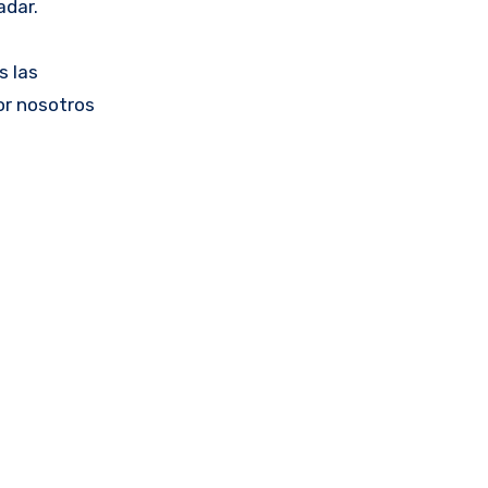
adar.
s las
or nosotros