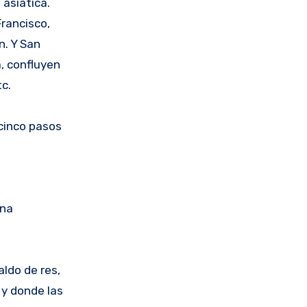
 asiática.
rancisco,
n. Y San
a, confluyen
c.
cinco pasos
una
ldo de res,
 y donde las