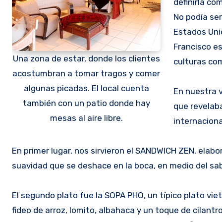
definirla co
No podía se
Estados Unid
Francisco es
Una zona de estar, donde los clientes
culturas com
acostumbran a tomar tragos y comer
algunas picadas. El local cuenta
En nuestra v
también con un patio donde hay
que revelaba
mesas al aire libre.
internaciona
En primer lugar, nos sirvieron el SANDWICH ZEN, elabo
suavidad que se deshace en la boca, en medio del sab
El segundo plato fue la SOPA PHO, un típico plato vi
fideo de arroz, lomito, albahaca y un toque de cilantr