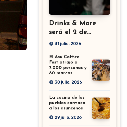
Drinks & More
será el 2 de
setiembre en el
31 julio, 2026
Sheraton
El Asu Coffee
Fest atrajo a
7.000 personas y
80 marcas
30 julio, 2026
La cocina de los
pueblos convoca
a los asuncenos
29 julio, 2026