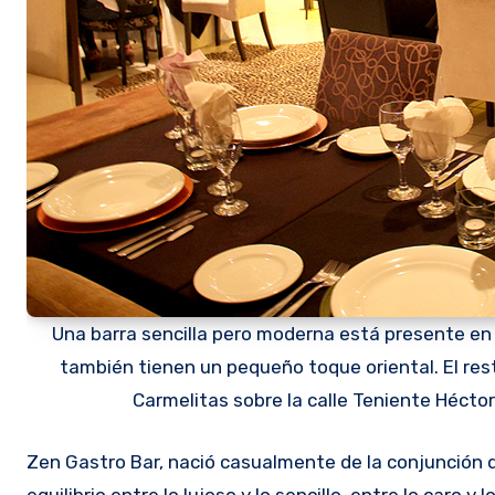
Una barra sencilla pero moderna está presente en el
también tienen un pequeño toque oriental. El re
Carmelitas sobre la calle Teniente Hécto
Zen Gastro Bar, nació casualmente de la conjunción de dos culturas y se concretó en un proyecto ambicioso que logró el
equilibrio entre lo lujoso y lo sencillo, entre lo caro 