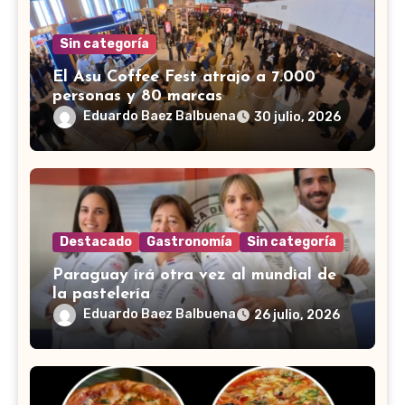
Sin categoría
El Asu Coffee Fest atrajo a 7.000
personas y 80 marcas
Eduardo Baez Balbuena
30 julio, 2026
Destacado
Gastronomía
Sin categoría
Paraguay irá otra vez al mundial de
la pastelería
Eduardo Baez Balbuena
26 julio, 2026