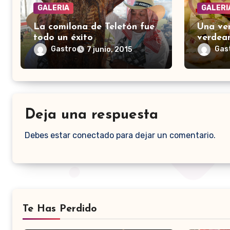
GALERIA
GALERI
La comilona de Teletón fue
Una ve
todo un éxito
verdea
Gastro
Gas
7 junio, 2015
Deja una respuesta
Debes estar conectado para dejar un comentario.
Te Has Perdido