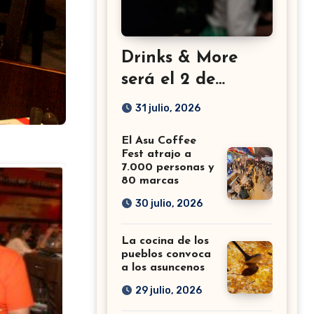
Drinks & More
será el 2 de
setiembre en el
31 julio, 2026
Sheraton
El Asu Coffee
Fest atrajo a
7.000 personas y
80 marcas
30 julio, 2026
La cocina de los
pueblos convoca
a los asuncenos
29 julio, 2026