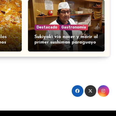
Destacado
Gastronomía
los
Sukiyaki vio nacer y morir al
nos
primer sushiman paraguayo