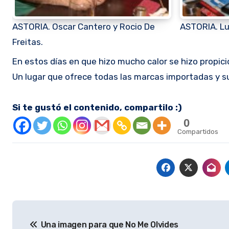
ASTORIA. Oscar Cantero y Rocio De
ASTORIA. Lu
Freitas.
En estos días en que hizo mucho calor se hizo propicio visitar Astoria, la Casa de la Cerveza ubicada sobre la calle España.
Un lugar que ofrece todas las marcas importadas y s
Si te gustó el contenido, compartilo :)
0
Compartidos
Navegación
Una imagen para que No Me Olvides