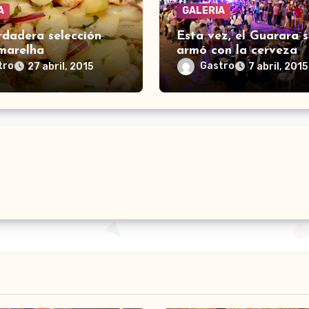
A
GALERIA
rdadera selección
Esta vez, el Guarara s
marelha
armó con la cerveza
tro
Gastro
27 abril, 2015
7 abril, 2015