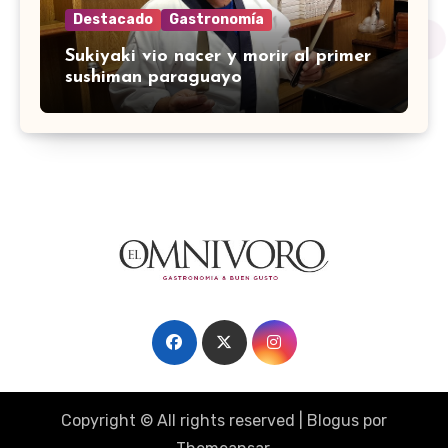
Destacado
Gastronomía
Sukiyaki vio nacer y morir al primer
sushiman paraguayo
Copyright © All rights reserved
|
Blogus
por