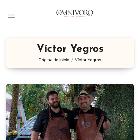
Ir
al
contenido
Víctor Yegros
Página de inicio
Víctor Yegros