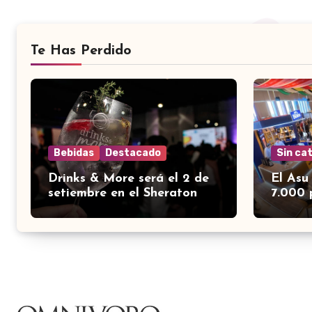
Te Has Perdido
Bebidas
Destacado
Sin ca
Drinks & More será el 2 de
El Asu
setiembre en el Sheraton
7.000 