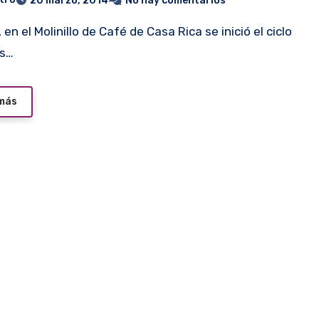
20 marzo, 2014
No hay comentarios
as…
 más