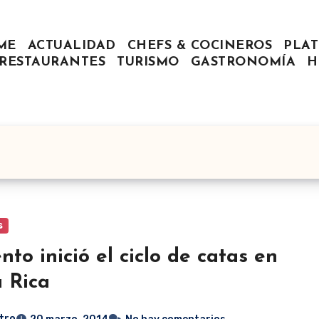
ME
ACTUALIDAD
CHEFS & COCINEROS
PLAT
RESTAURANTES
TURISMO
GASTRONOMÍA
H
s
ento inició el ciclo de catas en
 Rica
tro