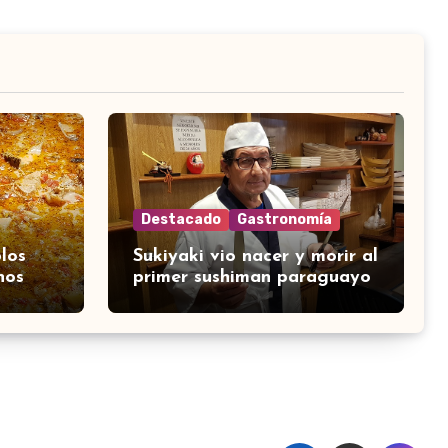
Destacado
Gastronomía
los
Sukiyaki vio nacer y morir al
nos
primer sushiman paraguayo