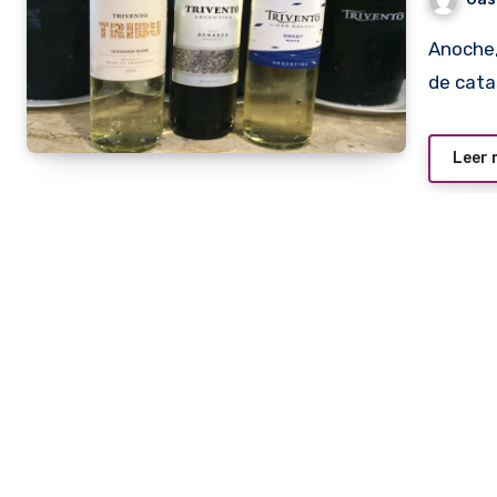
Anoche, en el Molinillo de Café de Casa Rica se inició el ciclo
de cat
Leer