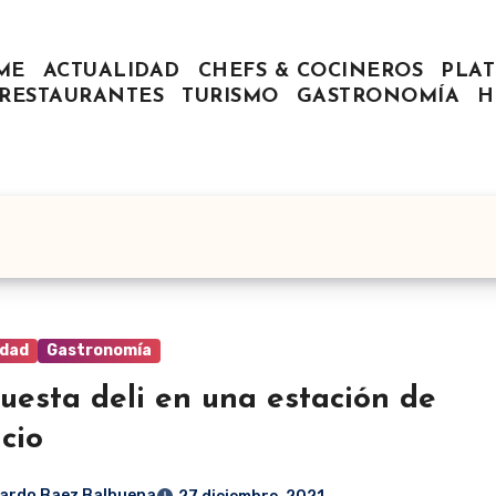
ME
ACTUALIDAD
CHEFS & COCINEROS
PLAT
RESTAURANTES
TURISMO
GASTRONOMÍA
H
idad
Gastronomía
uesta deli en una estación de
icio
ardo Baez Balbuena