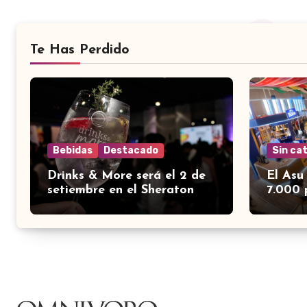
Te Has Perdido
Bebidas
Destacado
Sin ca
Drinks & More será el 2 de
El Asu
setiembre en el Sheraton
7.000 