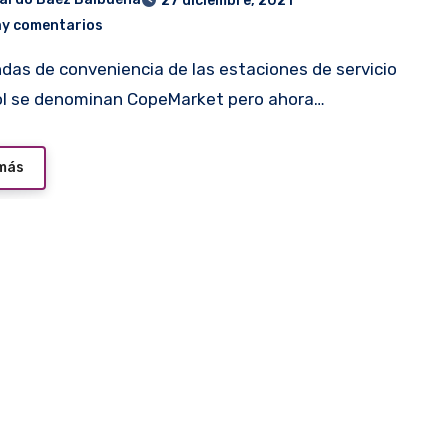
27 diciembre, 2021
ay comentarios
l se denominan CopeMarket pero ahora…
 más