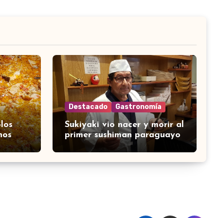
Destacado
Gastronomía
los
Sukiyaki vio nacer y morir al
nos
primer sushiman paraguayo