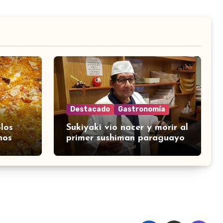
Destacado
Gastronomía
los
Sukiyaki vio nacer y morir al
nos
primer sushiman paraguayo