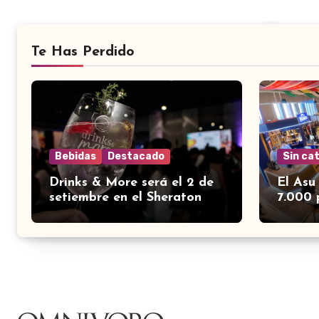
Te Has Perdido
Bebidas
Destacado
Sin ca
Drinks & More será el 2 de
El Asu
setiembre en el Sheraton
7.000 