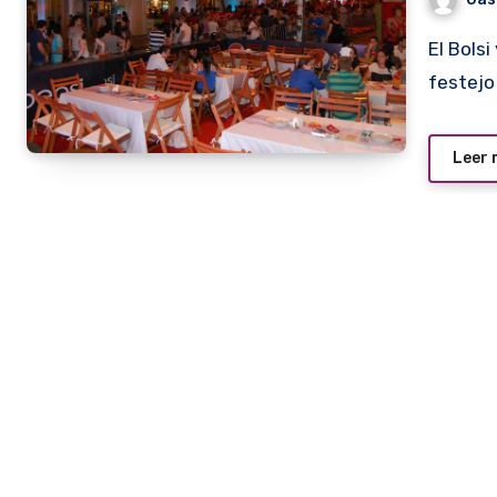
El Bolsi y TGIF se unieron para realizar el sábado un gran
festej
Leer