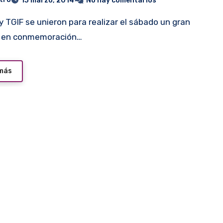
13 marzo, 2014
No hay comentarios
o en conmemoración…
 más