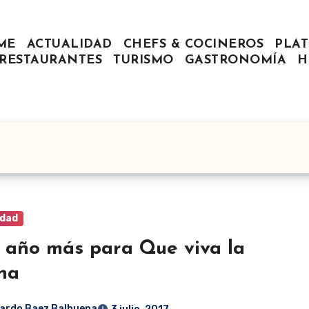
ME
ACTUALIDAD
CHEFS & COCINEROS
PLAT
RESTAURANTES
TURISMO
GASTRONOMÍA
H
idad
 año más para Que viva la
na
ardo Baez Balbuena