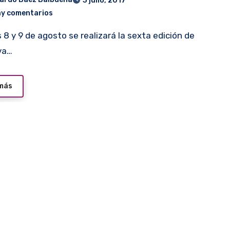
3 julio, 2017
ay comentarios
va…
 más