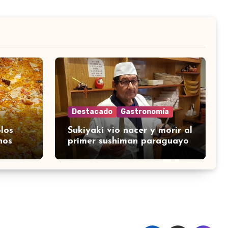
Destacado
Gastronomía
los
Sukiyaki vio nacer y morir al
nos
primer sushiman paraguayo