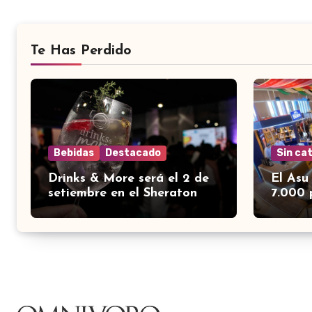
Te Has Perdido
Bebidas
Destacado
Sin ca
Drinks & More será el 2 de
El Asu
setiembre en el Sheraton
7.000 