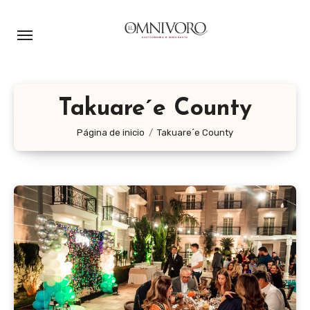
Ir
al
contenido
Takuare´e County
Página de inicio
Takuare´e County