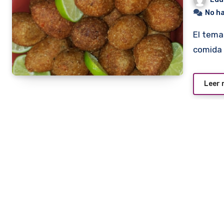
No h
El tema merece una aclaración. La comida siria es la
comida 
Leer