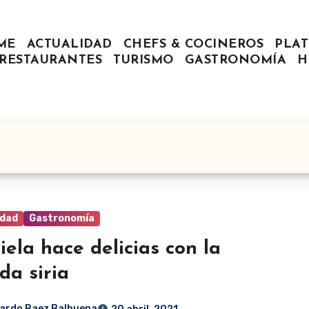
ME
ACTUALIDAD
CHEFS & COCINEROS
PLAT
RESTAURANTES
TURISMO
GASTRONOMÍA
H
idad
Gastronomía
iela hace delicias con la
da siria
ardo Baez Balbuena