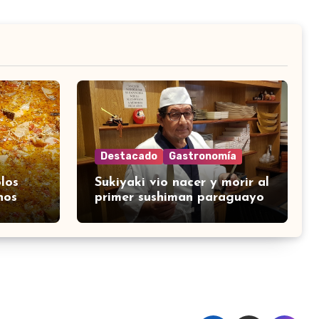
Destacado
Gastronomía
los
Sukiyaki vio nacer y morir al
nos
primer sushiman paraguayo