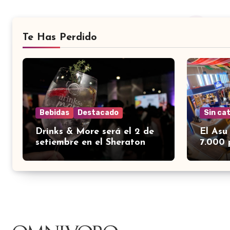
Te Has Perdido
Bebidas
Destacado
Sin ca
Drinks & More será el 2 de
El Asu
setiembre en el Sheraton
7.000 