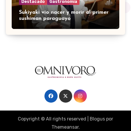
Destacado
Gastronomía
Sukiyaki vio nacer y morir al primer
sushiman paraguayo
Copyright © All rights reserved
|
Blogus
por
Themeansar
.