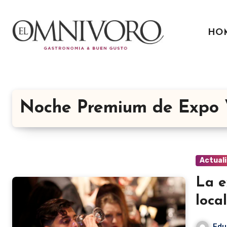
Ir
al
HO
contenido
Noche Premium de Expo 
Actual
La e
loca
Edu