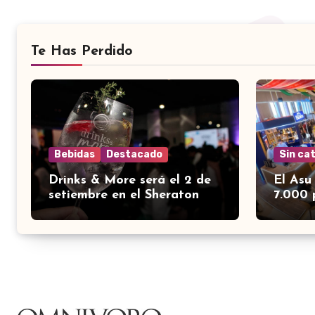
Te Has Perdido
Bebidas
Destacado
Sin ca
Drinks & More será el 2 de
El Asu
setiembre en el Sheraton
7.000 