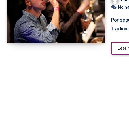
No h
Por segundo año consecutivo, la Expo Vino realizará su
tradici
Leer