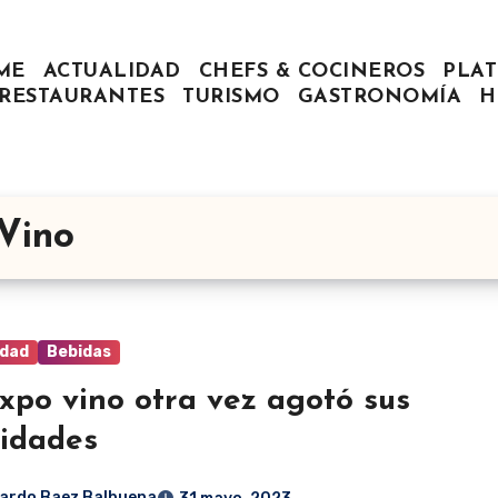
ME
ACTUALIDAD
CHEFS & COCINEROS
PLAT
RESTAURANTES
TURISMO
GASTRONOMÍA
H
Vino
idad
Bebidas
xpo vino otra vez agotó sus
lidades
ardo Baez Balbuena