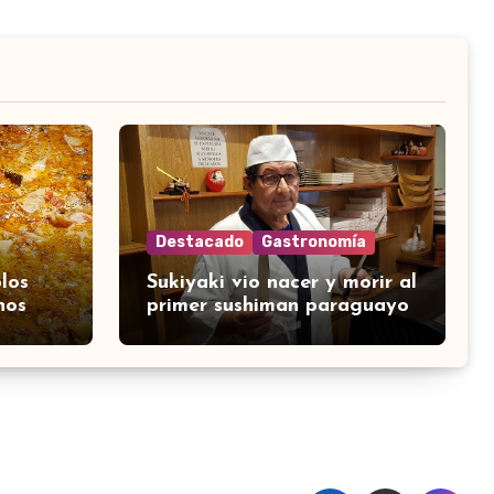
Destacado
Gastronomía
los
Sukiyaki vio nacer y morir al
nos
primer sushiman paraguayo