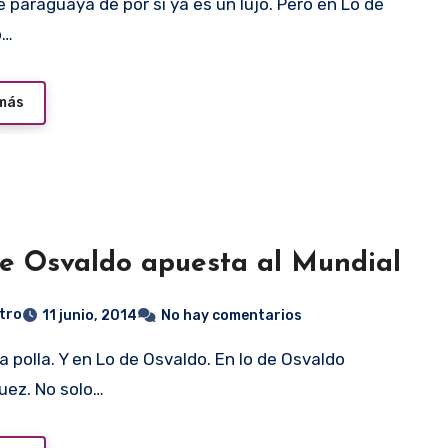
o…
 más
e Osvaldo apuesta al Mundial
tro
11 junio, 2014
No hay comentarios
ez. No solo…