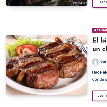
Leer
Actual
El b
un c
Gas
Hace algunos días alguien preguntaba en el facebook,
dónde s
Leer