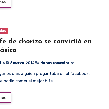
 más
idad
ife de chorizo se convirtió en
lásico
tro
6 marzo, 2014
No hay comentarios
e podía comer el mejor bife…
 más