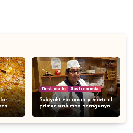
Destacado
Gastronomía
los
Sukiyaki vio nacer y morir al
nos
primer sushiman paraguayo