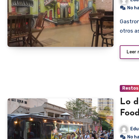
No h
Gastronómicamente hablando. También podría reventar en
otros a
Leer
Restos
Lo d
Food
Edu
No h