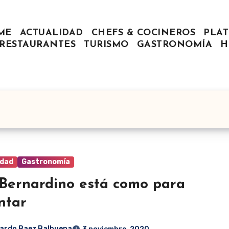
ME
ACTUALIDAD
CHEFS & COCINEROS
PLAT
RESTAURANTES
TURISMO
GASTRONOMÍA
H
idad
Gastronomía
Bernardino está como para
ntar
ardo Baez Balbuena