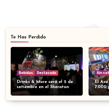
Te Has Perdido
Bebidas
Destacado
Sin ca
Drinks & More será el 2 de
El Asu
setiembre en el Sheraton
7.000 