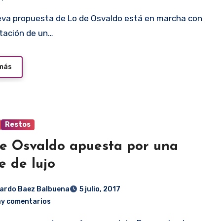
litación de un…
 más
Restos
e Osvaldo apuesta por una
e de lujo
ardo Baez Balbuena
5 julio, 2017
ay comentarios