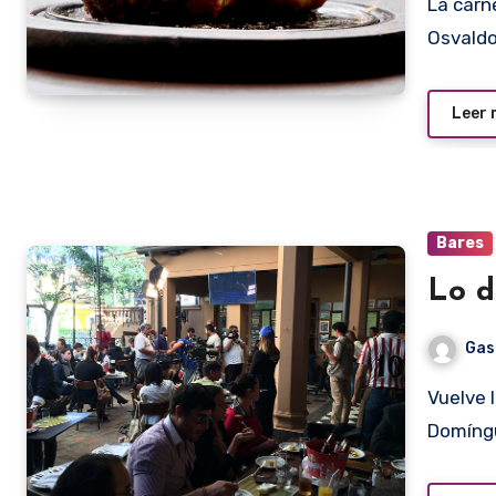
La carne paraguaya de por sí ya es un lujo. Pero en Lo de
Osvald
Leer
Bares
Lo d
Gas
Vuelve la polla. Y en Lo de Osvaldo. En lo de Osvaldo
Domíngu