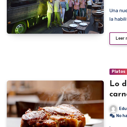
Una nueva propuesta de Lo de Osvaldo está en marcha con
la habi
Leer
Platos
Lo d
carn
Edu
No h