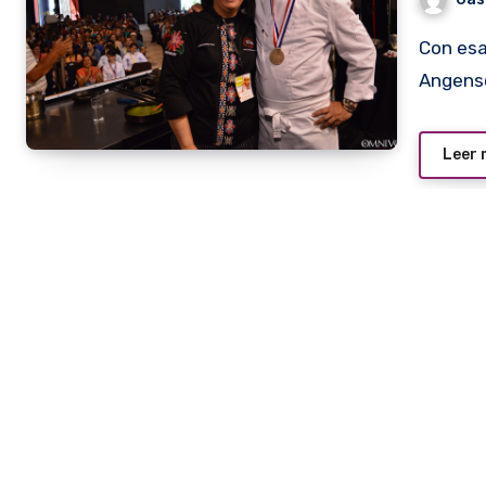
Con esa frase se despachó esta mañana Rodolfo
Angensc
Leer