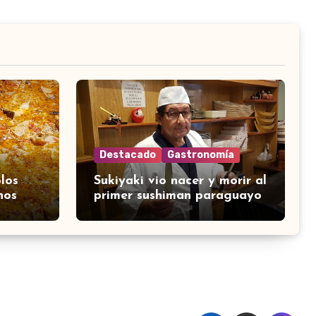
Destacado
Gastronomía
los
Sukiyaki vio nacer y morir al
nos
primer sushiman paraguayo