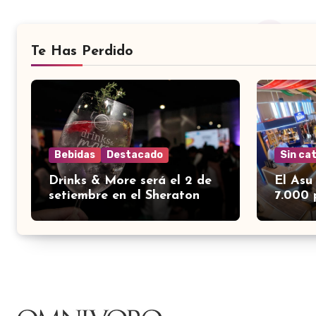
Te Has Perdido
Bebidas
Destacado
Sin ca
Drinks & More será el 2 de
El Asu
setiembre en el Sheraton
7.000 