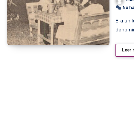
No h
Era un local gastronómico que salía del común
denomin
Leer