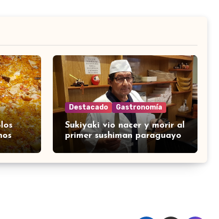
Destacado
Gastronomía
los
Sukiyaki vio nacer y morir al
nos
primer sushiman paraguayo