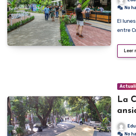
No h
El lunes pasado se inauguró sobre la calle Alberto Souza
entre C
Leer
Actual
La C
ansi
Edu
No h