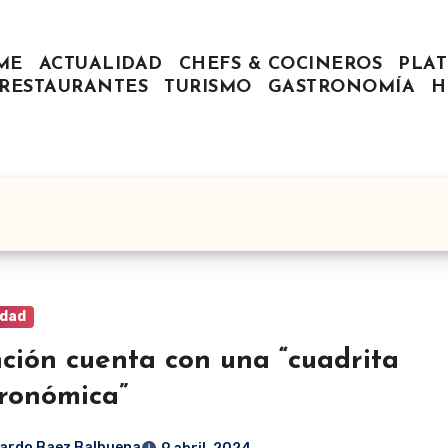
ME
ACTUALIDAD
CHEFS & COCINEROS
PLAT
RESTAURANTES
TURISMO
GASTRONOMÍA
H
idad
ción cuenta con una “cuadrita
ronómica”
ardo Baez Balbuena