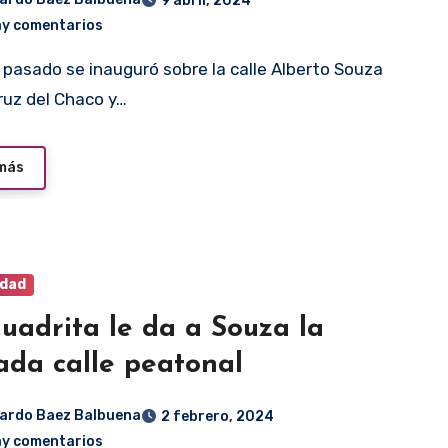
9 abril, 2024
ay comentarios
ruz del Chaco y…
 más
idad
uadrita le da a Souza la
ada calle peatonal
ardo Baez Balbuena
2 febrero, 2024
ay comentarios