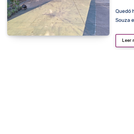
Quedó habilitada hoy La Cuadrita un tramo de la calle
Souza en
Leer