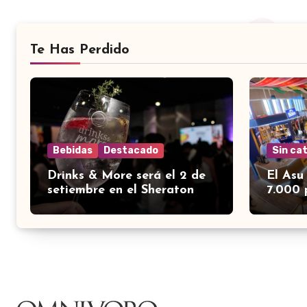
Te Has Perdido
Bebidas
Destacado
Sin ca
Drinks & More será el 2 de
El Asu
setiembre en el Sheraton
7.000 