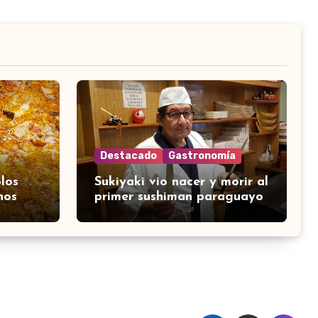
Destacado
Gastronomía
los
Sukiyaki vio nacer y morir al
nos
primer sushiman paraguayo