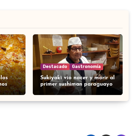
Destacado
Gastronomía
los
Sukiyaki vio nacer y morir al
nos
primer sushiman paraguayo