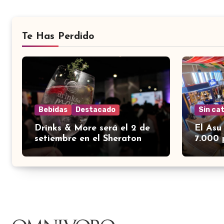
Te Has Perdido
Bebidas
Destacado
Sin ca
Drinks & More será el 2 de
El Asu
setiembre en el Sheraton
7.000 