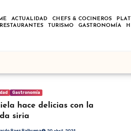
ME
ACTUALIDAD
CHEFS & COCINEROS
PLAT
RESTAURANTES
TURISMO
GASTRONOMÍA
H
idad
Gastronomía
iela hace delicias con la
da siria
ardo Baez Balbuena