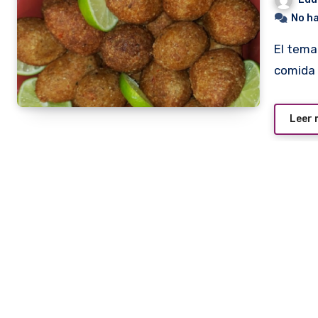
No h
El tema merece una aclaración. La comida siria es la
comida 
Leer