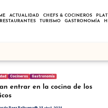
ME
ACTUALIDAD
CHEFS & COCINEROS
PLAT
RESTAURANTES
TURISMO
GASTRONOMÍA
H
idad
Cocineros
Gastronomía
an entrar en la cocina de los
icos
ardo Baez Balbuena