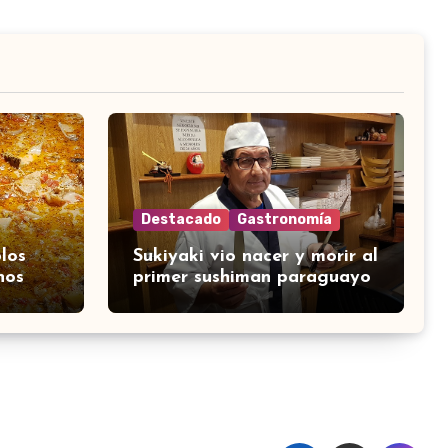
Destacado
Gastronomía
los
Sukiyaki vio nacer y morir al
nos
primer sushiman paraguayo