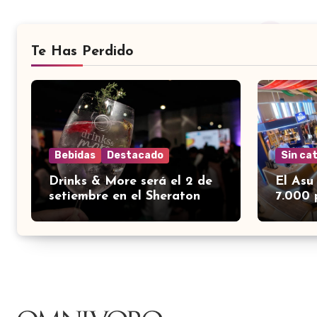
Te Has Perdido
Bebidas
Destacado
Sin ca
Drinks & More será el 2 de
El Asu
setiembre en el Sheraton
7.000 