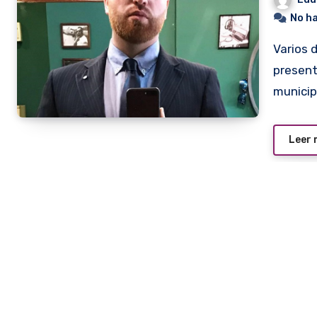
No h
Varios destacados exponentes del sector gastronómico se
present
municip
Leer