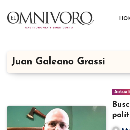
Ir
al
HO
contenido
Juan Galeano Grassi
Actual
Busc
polít
Edu