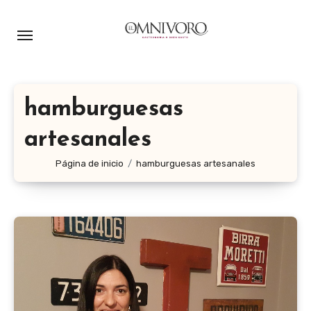
Ir
al
contenido
hamburguesas
artesanales
Página de inicio
hamburguesas artesanales