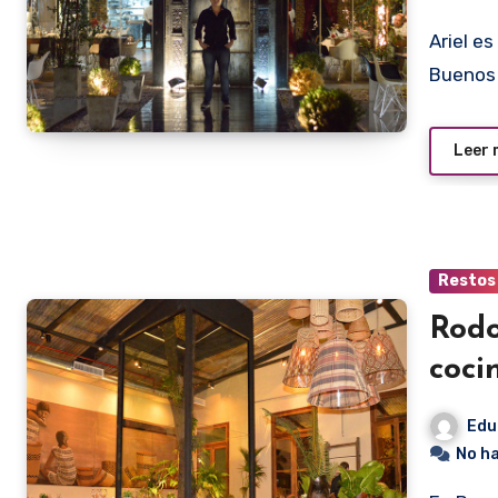
Ariel es un joven restaurantero que se formó como tal en
Buenos 
Leer
Restos
Rodo
coci
Edu
No h