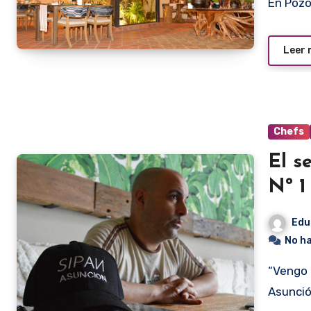
En Poz
Leer
Chefs
El s
Nº 1
Edu
No h
“Vengo para posicionarme como el mejor restaurante de
Asunció