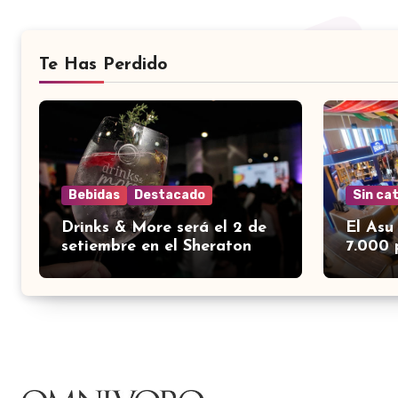
Te Has Perdido
Bebidas
Destacado
Sin ca
Drinks & More será el 2 de
El Asu
setiembre en el Sheraton
7.000 