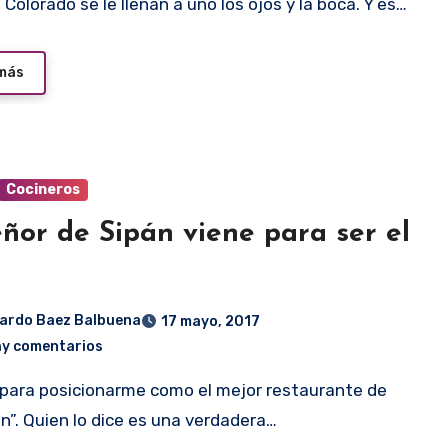
o Colorado se le llenan a uno los ojos y la boca. Y es…
 más
Cocineros
eñor de Sipán viene para ser el
ardo Baez Balbuena
17 mayo, 2017
ay comentarios
n”. Quien lo dice es una verdadera…