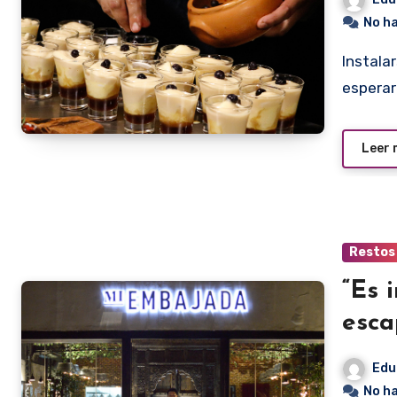
No h
Instalarse en ese lugar, desarrollar una cocina sofisticada y
esperar
Leer
Restos
“Es 
esca
Edu
No h