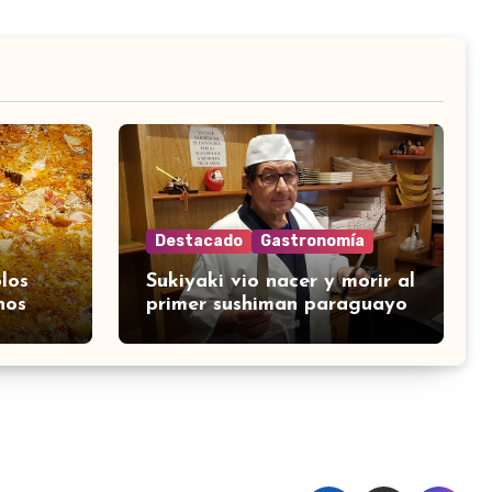
Destacado
Gastronomía
los
Sukiyaki vio nacer y morir al
nos
primer sushiman paraguayo