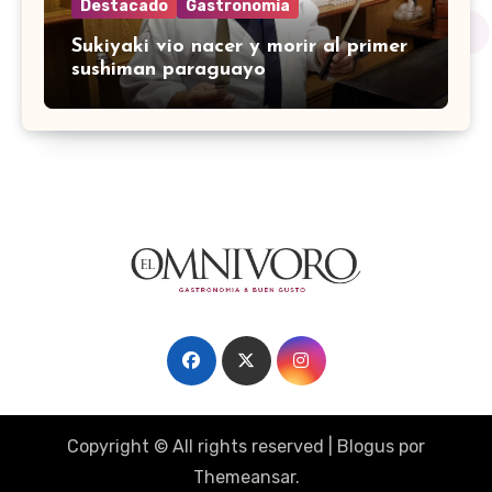
Destacado
Gastronomía
Sukiyaki vio nacer y morir al primer
sushiman paraguayo
Copyright © All rights reserved
|
Blogus
por
Themeansar
.