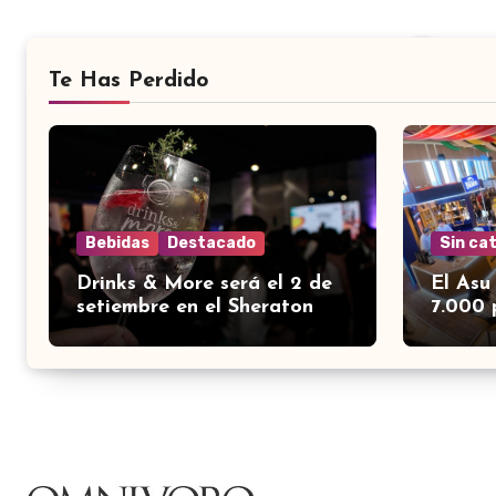
Te Has Perdido
Bebidas
Destacado
Sin ca
Drinks & More será el 2 de
El Asu
setiembre en el Sheraton
7.000 