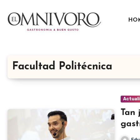
Ir
al
HO
contenido
Facultad Politécnica
Actual
Tan 
gast
Edu