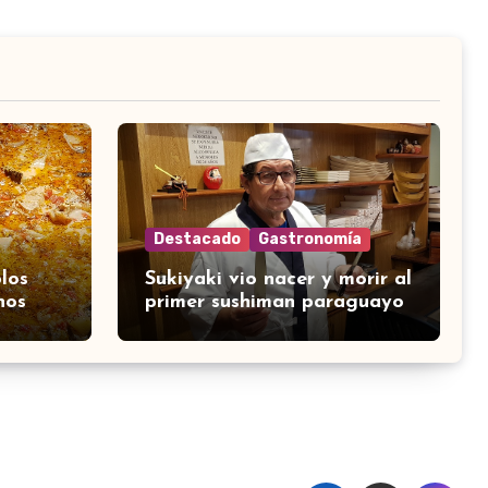
Destacado
Gastronomía
los
Sukiyaki vio nacer y morir al
nos
primer sushiman paraguayo