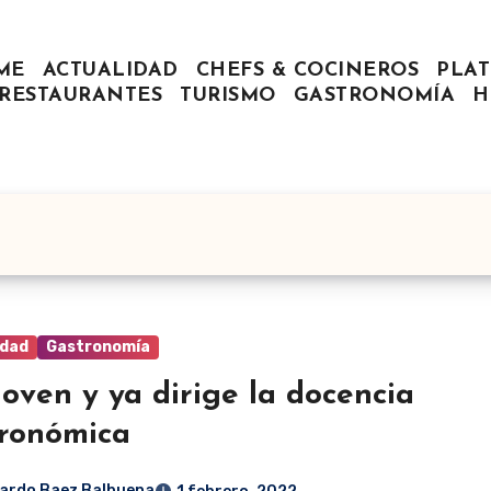
ME
ACTUALIDAD
CHEFS & COCINEROS
PLAT
RESTAURANTES
TURISMO
GASTRONOMÍA
H
idad
Gastronomía
joven y ya dirige la docencia
ronómica
ardo Baez Balbuena