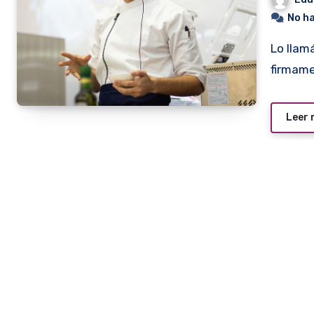
No h
Lo llamábamos Huguito, cuando comenzó a aparecer en el
firmame
Leer