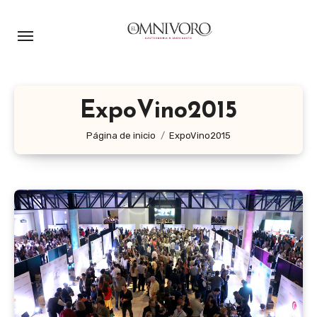
Ir
al
contenido
ExpoVino2015
Página de inicio
ExpoVino2015