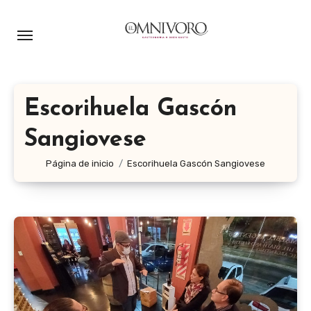
Ir
al
contenido
Escorihuela Gascón
Sangiovese
Página de inicio
Escorihuela Gascón Sangiovese