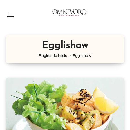
Ir
al
contenido
Egglishaw
Página de inicio
Egglishaw