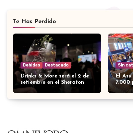
Te Has Perdido
Bebidas
Destacado
Sin ca
Drinks & More será el 2 de
El Asu
setiembre en el Sheraton
7.000 