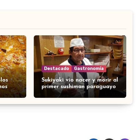
Destacado
Gastronomía
los
Sukiyaki vio nacer y morir al
nos
primer sushiman paraguayo