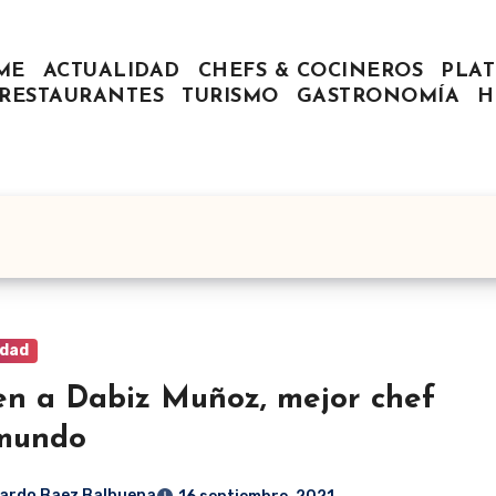
ME
ACTUALIDAD
CHEFS & COCINEROS
PLAT
RESTAURANTES
TURISMO
GASTRONOMÍA
H
idad
en a Dabiz Muñoz, mejor chef
 mundo
ardo Baez Balbuena