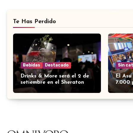
Te Has Perdido
Bebidas
Destacado
Sin ca
Drinks & More será el 2 de
El Asu
setiembre en el Sheraton
7.000 