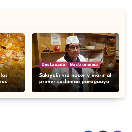
Destacado
Gastronomía
los
Sukiyaki vio nacer y morir al
nos
primer sushiman paraguayo