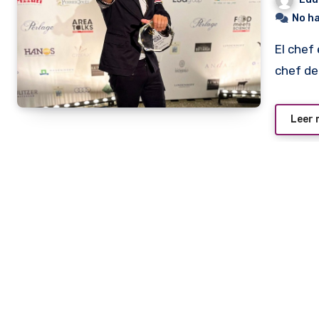
No h
El chef español Dabiz Muñoz recibió el premio de mejor
chef de
Leer