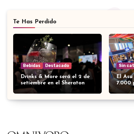
Te Has Perdido
Bebidas
Destacado
Sin ca
Drinks & More será el 2 de
El Asu
setiembre en el Sheraton
7.000 