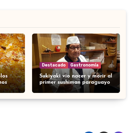
Destacado
Gastronomía
los
Sukiyaki vio nacer y morir al
nos
primer sushiman paraguayo