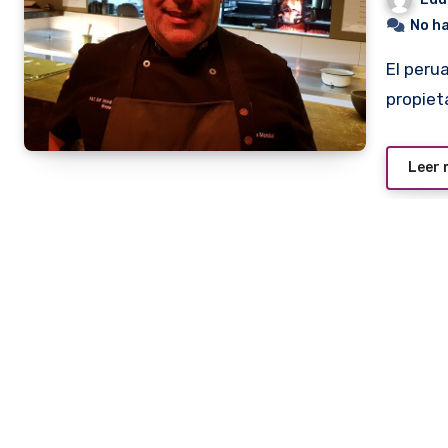
No h
El peruano José Castro Mendivil, chef y uno de los
propiet
Leer