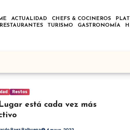
ME
ACTUALIDAD
CHEFS & COCINEROS
PLAT
RESTAURANTES
TURISMO
GASTRONOMÍA
H
idad
Restos
Lugar está cada vez más
ctivo
ardo Baez Balbuena