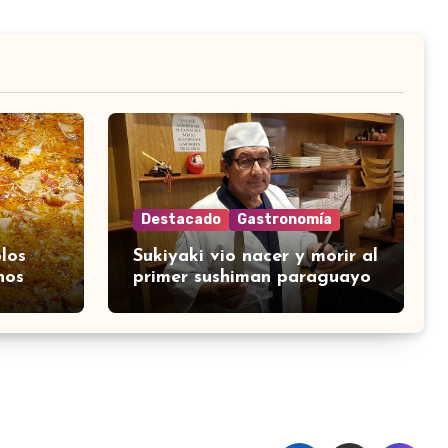
Destacado
Gastronomía
los
Sukiyaki vio nacer y morir al
nos
primer sushiman paraguayo