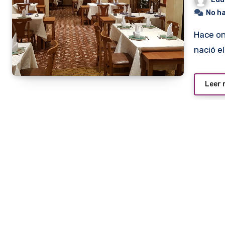
No h
Hace once años, sobre la avenida España esquina Bulnes
nació e
Leer