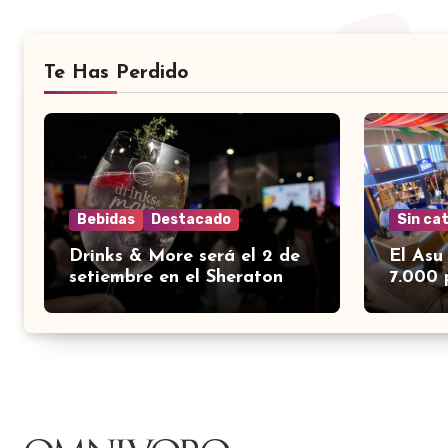
Te Has Perdido
Bebidas
Destacado
Sin ca
Drinks & More será el 2 de
El Asu
setiembre en el Sheraton
7.000 