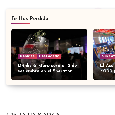
Te Has Perdido
Bebidas
Destacado
Sin ca
Drinks & More será el 2 de
El Asu
setiembre en el Sheraton
7.000 