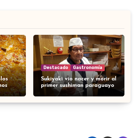
Destacado
Gastronomía
los
Sukiyaki vio nacer y morir al
nos
primer sushiman paraguayo