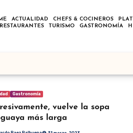
ME
ACTUALIDAD
CHEFS & COCINEROS
PLAT
RESTAURANTES
TURISMO
GASTRONOMÍA
H
idad
Gastronomía
resivamente, vuelve la sopa
guaya más larga
ardo Baez Balbuena