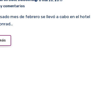
8 marzo, 2017
ay comentarios
Conrad…
 más