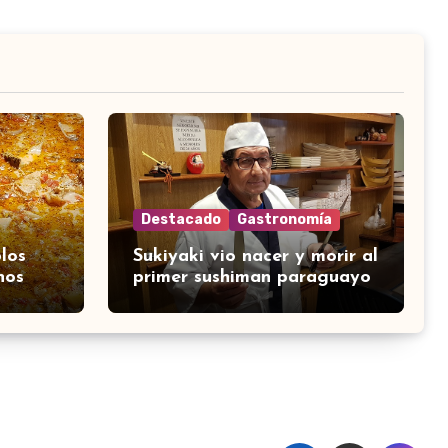
Destacado
Gastronomía
los
Sukiyaki vio nacer y morir al
nos
primer sushiman paraguayo