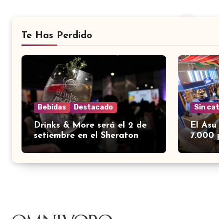
Te Has Perdido
Bebidas
Destacado
Sin ca
Drinks & More será el 2 de
El Asu
setiembre en el Sheraton
7.000 