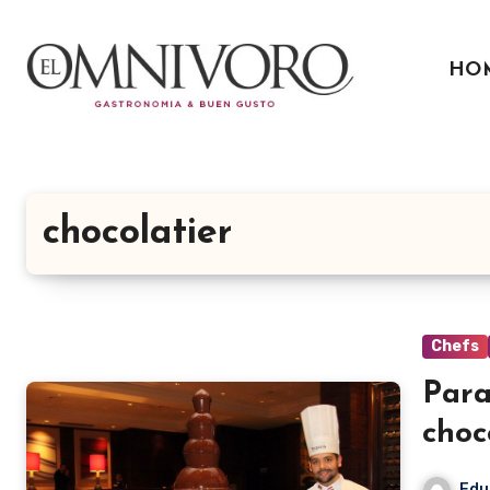
Ir
al
HO
contenido
chocolatier
Chefs
Para
choc
Edu