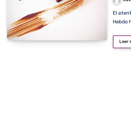
El atentado en Francia contra la revista satírica Charlie
Hebdo h
Leer