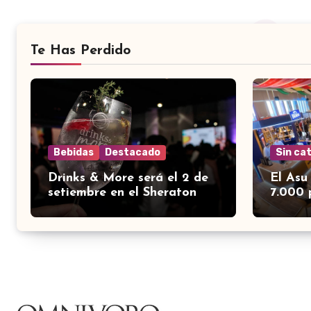
Te Has Perdido
Bebidas
Destacado
Sin ca
Drinks & More será el 2 de
El Asu
setiembre en el Sheraton
7.000 