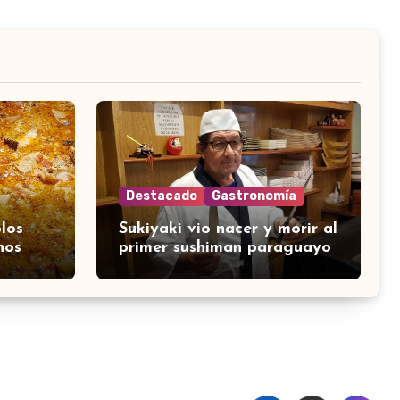
Destacado
Gastronomía
los
Sukiyaki vio nacer y morir al
nos
primer sushiman paraguayo